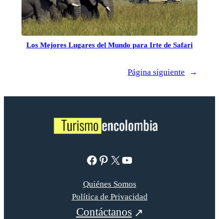
Los Mejores Lugares del Mundo para Irte de Safari
Página siguiente
→
Facebook
Pinterest
X
YouTube
Quiénes Somos
Política de Privacidad
Contáctanos