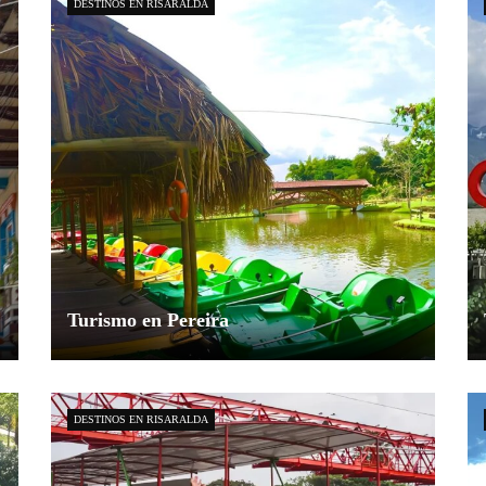
DESTINOS EN RISARALDA
Turismo en Pereira
Explorador Andino
junio 16, 2024
2
DESTINOS EN RISARALDA