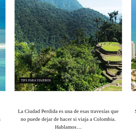
DESTINOS EN MAGDALENA
Turismo en Santa Marta – Colombia
e
Santa Marta, la joya del Caribe colombiano, es
un destino de ensueño que combina playas
paradisiacas…