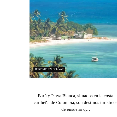
TIPS PARA VIAJEROS
anca
Descubra la Ciudad Perdida
la costa
La Ciudad Perdida es una de esas travesías qu
turísticos
no puede dejar de hacer si viaja a Colombia.
Hablamos…