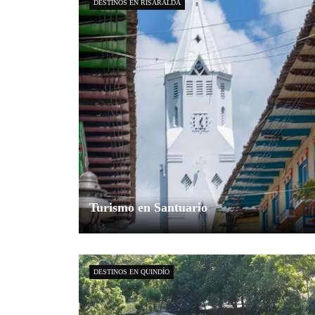
DESTINOS EN RISARALDA
Turismo en Santuario
Explorador Andino
junio 16, 2024
0
DESTINOS EN QUINDÍO