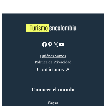
Facebook
Pinterest
X
YouTube
Quiénes Somos
Política de Privacidad
Contáctanos
Conocer el mundo
Playas