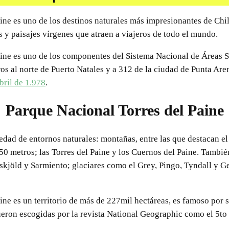
ine es uno de los destinos naturales más impresionantes de Chi
 y paisajes vírgenes que atraen a viajeros de todo el mundo.
ine es uno de los componentes del Sistema Nacional de Áreas Si
ros al norte de Puerto Natales y a 312 de la ciudad de Punta Are
bril de 1.978
.
Parque Nacional Torres del Paine
edad de entornos naturales: montañas, entre las que destacan e
50 metros; las Torres del Paine y los Cuernos del Paine. También
kjöld y Sarmiento; glaciares como el Grey, Pingo, Tyndall y Ge
ine es un territorio de más de 227mil hectáreas, es famoso por
fueron escogidas por la revista National Geographic como el 5t