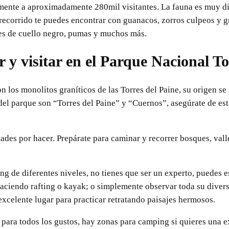
mente a aproximadamente 280mil visitantes. La fauna es muy div
 recorrido te puedes encontrar con guanacos, zorros culpeos y gr
nes de cuello negro, pumas y muchos más.
r y visitar en el Parque Nacional To
on los monolitos graníticos de las Torres del Paine, su origen s
l parque son “Torres del Paine” y “Cuernos”, asegúrate de estar
ades por hacer. Prepárate para caminar y recorrer bosques, valle
ng de diferentes niveles, no tienes que ser un experto, puedes e
haciendo rafting o kayak; o simplemente observar toda su divers
n excelente lugar para practicar retratando paisajes hermosos.
a para todos los gustos, hay zonas para camping si quieres una e