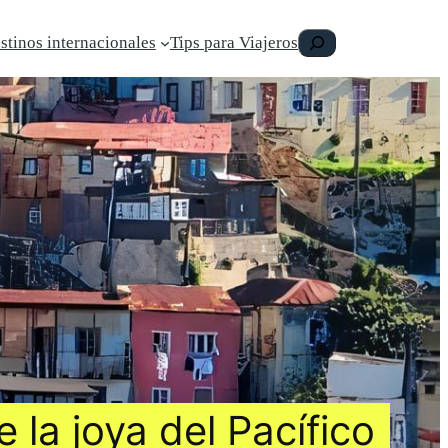
Buscar
stinos internacionales
Tips para Viajeros
 la joya del Pacífico