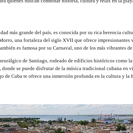
ara quienes buscan combinar historia, cultura y relax en la play
dad más grande del país, es conocida por su rica herencia cultur
 Morro, una fortaleza del siglo XVII que ofrece impresionantes v
también es famosa por su Carnaval, uno de los más vibrantes de l
neurálgico de Santiago, rodeado de edificios históricos como l
, donde se puede disfrutar de la música tradicional cubana en v
go de Cuba te ofrece una inmersión profunda en la cultura y la h