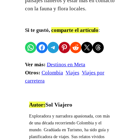
paisajes llaneros y estar más en contacto
con la fauna y flora locales.
Si te gustó,
comparte el artículo
:
Compartir en WhatsApp
Compartir en Facebook
Compartir en Telegram
Compartir en Pinterest
Compartir en Reddit
Compartir en X
Share on Threads
Ver más:
Destinos en Meta
Otros:
Colombia
Viajes
Viajes por
carretera
Autor:
Sol Viajero
Exploradora y narradora apasionada, con más
de una década recorriendo Colombia y el
mundo. Gradúada en Turismo, ha sido guía y
planificadora de viajes. Sus relatos vívidos