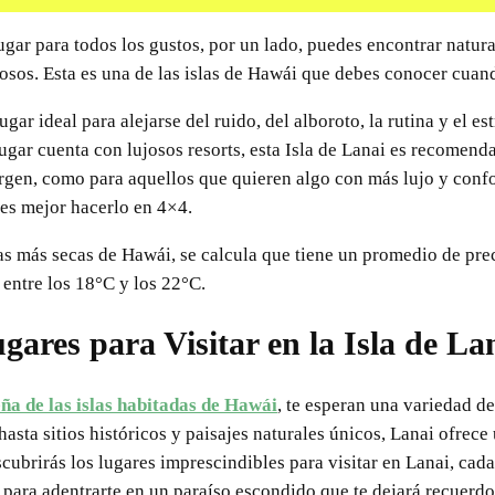
ugar para todos los gustos, por un lado, puedes encontrar natu
ujosos. Esta es una de las islas de Hawái que debes conocer cuan
ugar ideal para alejarse del ruido, del alboroto, la rutina y el es
ugar cuenta con lujosos resorts, esta Isla de Lanai es recomend
rgen, como para aquellos que quieren algo con más lujo y confor
 es mejor hacerlo en 4×4.
slas más secas de Hawái, se calcula que tiene un promedio de pr
 entre los 18°C y los 22°C.
gares para Visitar en la Isla de La
ña de las islas habitadas de Hawái
, te esperan una variedad de
asta sitios históricos y paisajes naturales únicos, Lanai ofrece
escubrirás los lugares imprescindibles para visitar en Lanai, ca
e para adentrarte en un paraíso escondido que te dejará recuerdo