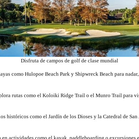
Disfruta de campos de golf de clase mundial
playas como Hulopoe Beach Park y Shipwreck Beach para nadar, h
plora rutas como el Koloiki Ridge Trail o el Munro Trail para v
ios históricos como el Jardín de los Dioses y la Catedral de Sa
pa en actividades como el kayak, paddleboarding o excursiones e