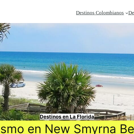
Destinos Colombianos
De
Destinos en La Florida
ismo en New Smyrna B