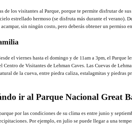
s de los visitantes al Parque, porque te permite disfrutar de sus
cielo estrellado hermoso (se disfruta más durante el verano). D
campar, sin ningún costo, pero deberás obtener un permiso en 
amilia
esde el viernes hasta el domingo y de 11am a 3pm, el Parque les
 el Centro de Visitantes de Lehman Caves. Las Cuevas de Lehma
atural de la cueva, entre piedra caliza, estalagmitas y piedras p
ndo ir al Parque Nacional Great B
 parque por las condiciones de su clima es entre junio y septie
ecipitaciones. Por ejemplo, en julio se puede llegar a una temp