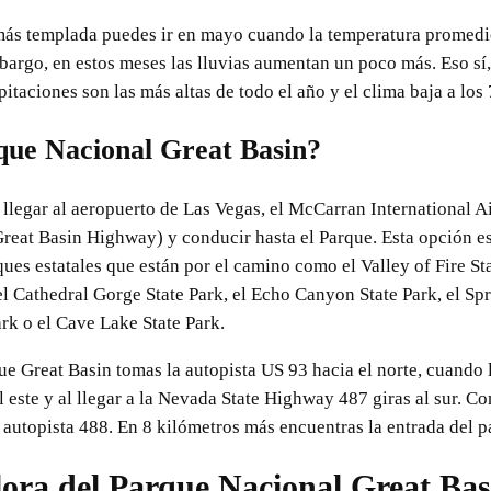
 más templada puedes ir en mayo cuando la temperatura promedi
bargo, en estos meses las lluvias aumentan un poco más. Eso sí
taciones son las más altas de todo el año y el clima baja a los 
que Nacional Great Basin?
llegar al aeropuerto de Las Vegas, el McCarran International Air
(Great Basin Highway) y conducir hasta el Parque. Esta opción 
ques estatales que están por el camino como el Valley of Fire S
el Cathedral Gorge State Park, el Echo Canyon State Park, el Spr
rk o el Cave Lake State Park.
ue Great Basin tomas la autopista US 93 hacia el norte, cuando l
 este y al llegar a la Nevada State Highway 487 giras al sur. Co
a autopista 488. En 8 kilómetros más encuentras la entrada del p
lora del Parque Nacional Great Bas