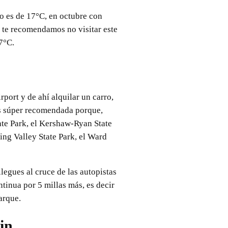
o es de 17°C, en octubre con
, te recomendamos no visitar este
7°C.
port y de ahí alquilar un carro,
es súper recomendada porque,
tate Park, el Kershaw-Ryan State
ing Valley State Park, el Ward
legues al cruce de las autopistas
ntinua por 5 millas más, es decir
arque.
in