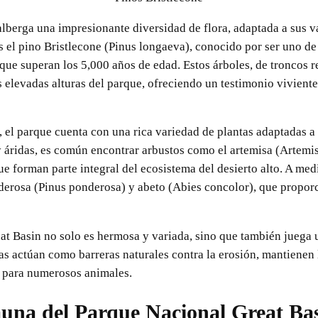
lberga una impresionante diversidad de flora, adaptada a sus va
s el pino Bristlecone (Pinus longaeva), conocido por ser uno de
que superan los 5,000 años de edad. Estos árboles, de troncos r
elevadas alturas del parque, ofreciendo un testimonio viviente d
 el parque cuenta con una rica variedad de plantas adaptadas 
 áridas, es común encontrar arbustos como el artemisa (Artemisi
e forman parte integral del ecosistema del desierto alto. A medi
erosa (Pinus ponderosa) y abeto (Abies concolor), que proporci
at Basin no solo es hermosa y variada, sino que también juega un
as actúan como barreras naturales contra la erosión, mantienen 
 para numerosos animales.
una del Parque Nacional Great Ba