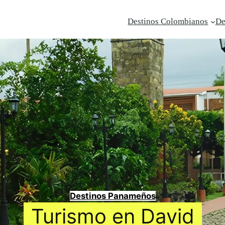
Destinos Colombianos
De
Destinos Panameños
Turismo en David