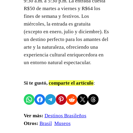
9:30 a.m. a 5:30 p.m. La entrada cuesta
R$50 de martes a viernes y R$64 los
fines de semana y festivos. Los
miércoles, la entrada es gratuita
(excepto en enero, julio y diciembre). Es
un destino perfecto para los amantes del
arte y la naturaleza, ofreciendo una
experiencia cultural enriquecedora en
un entorno natural espectacular.
Si te gustó,
comparte el artículo
:
Compartir en WhatsApp
Compartir en Facebook
Compartir en Telegram
Compartir en Pinterest
Compartir en Reddit
Compartir en X
Share on Threads
Ver más:
Destinos Brasileños
Otros:
Brasil
Museos