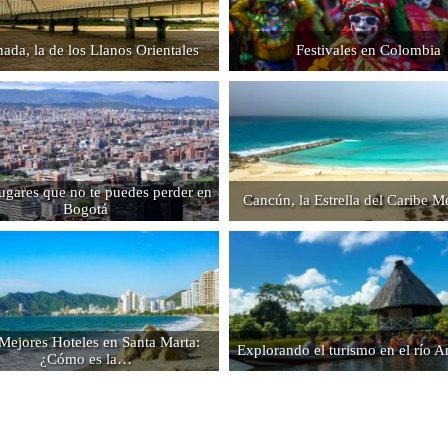
ada, la de los Llanos Orientales
Festivales en Colombia
lugares que no te puedes perder en
Cancún, la Estrella del Caribe 
Bogotá
Mejores Hoteles en Santa Marta:
Explorando el turismo en el río 
¿Cómo es la…