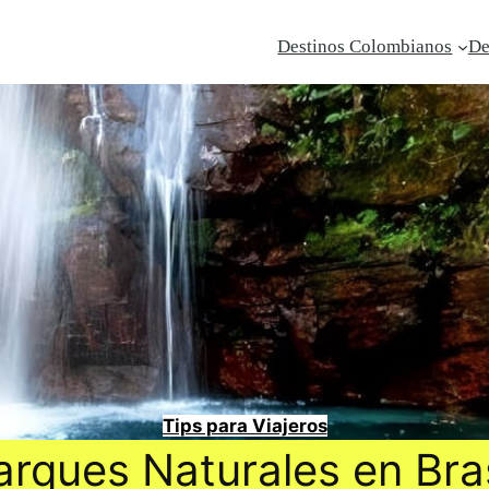
Destinos Colombianos
De
Tips para Viajeros
arques Naturales en Bras