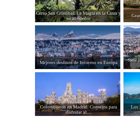
Cerro San Cristóbal: La Magia en la Cima y
Gran
su alrededor
Siete 
Mejores destinos de Invierno en Europa
Colombianos en Madrid: Consejos para
Los 
disfrutar al…