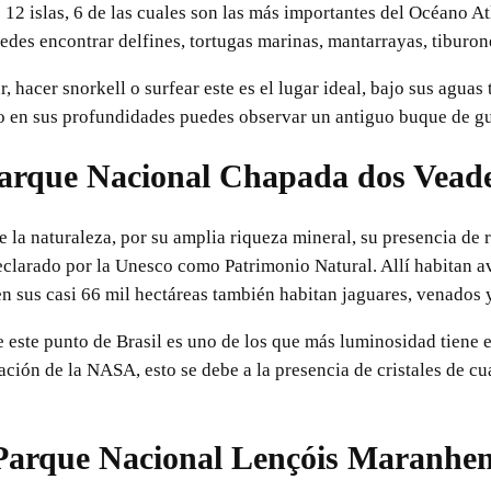
 12 islas, 6 de las cuales son las más importantes del Océano A
edes encontrar delfines, tortugas marinas, mantarrayas, tiburon
ar, hacer snorkell o surfear este es el lugar ideal, bajo sus agu
so en sus profundidades puedes observar un antiguo buque de gu
Parque Nacional Chapada dos Veade
 la naturaleza, por su amplia riqueza mineral, su presencia de 
declarado por la Unesco como Patrimonio Natural. Allí habitan 
n sus casi 66 mil hectáreas también habitan jaguares, venados 
este punto de Brasil es uno de los que más luminosidad tiene en
ación de la NASA, esto se debe a la presencia de cristales de cua
 Parque Nacional Lençóis Maranhen