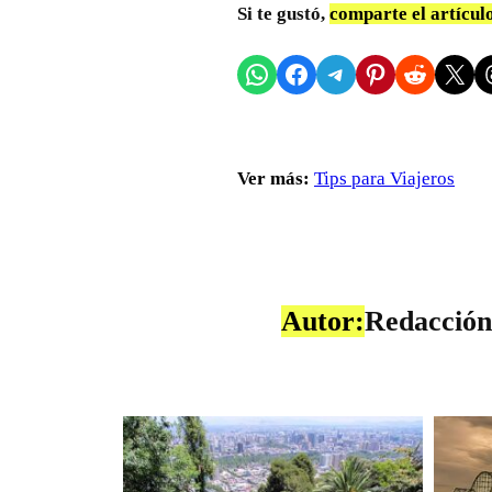
Si te gustó,
comparte el artícul
Compartir en WhatsApp
Compartir en Facebook
Compartir en Telegram
Compartir en Pinterest
Compartir en Reddit
Compartir en X
Sh
Ver más:
Tips para Viajeros
Autor:
Redacción