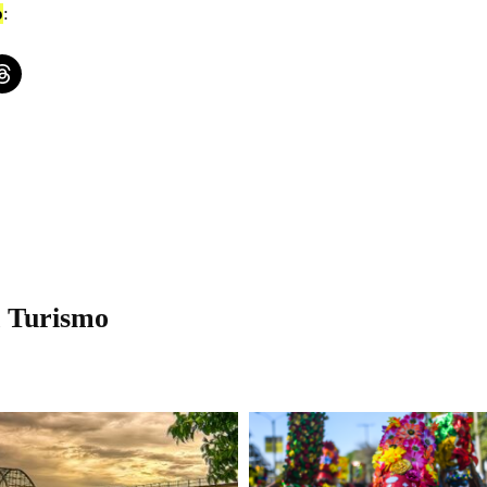
o
:
are on Threads
 Turismo