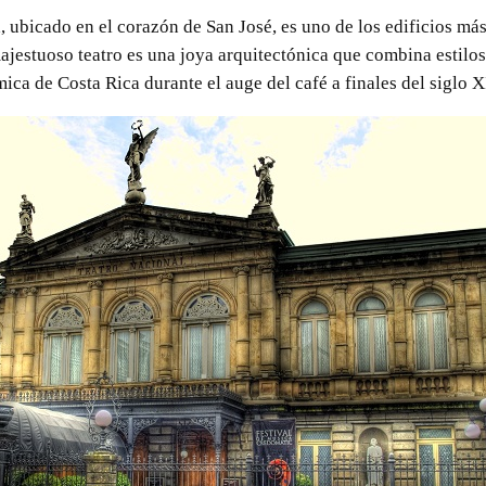
, ubicado en el corazón de San José, es uno de los edificios má
ajestuoso teatro es una joya arquitectónica que combina estilos
ica de Costa Rica durante el auge del café a finales del siglo X