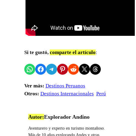
Si te gustó,
comparte el artículo
:
Compartir en WhatsApp
Compartir en Facebook
Compartir en Telegram
Compartir en Pinterest
Compartir en Reddit
Compartir en X
Share on Threads
Ver más:
Destinos Peruanos
Otros:
Destinos Internacionales
Perú
Autor:
Explorador Andino
Aventurero y experto en turismo montañoso.
Más de 10 años explorando Andes y otras