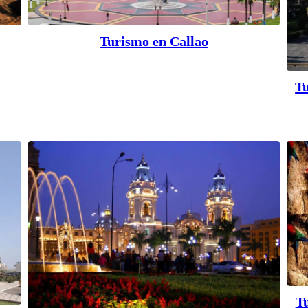
Turismo en Callao
Tu
T