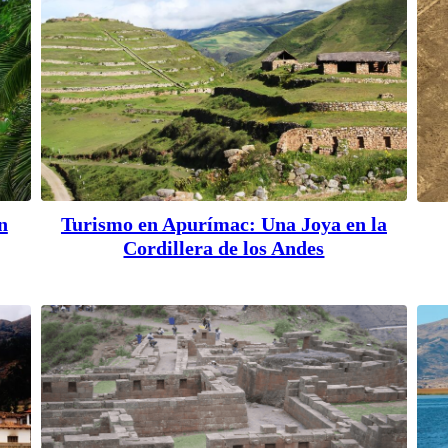
n
Turismo en Apurímac: Una Joya en la
Cordillera de los Andes