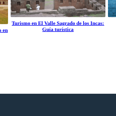
Turismo en El Valle Sagrado de los Incas:
Guía turística
o en