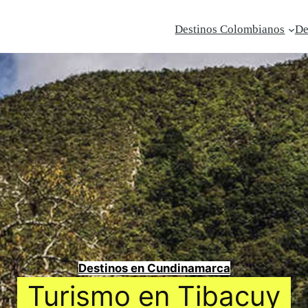
Destinos Colombianos
De
Destinos en Cundinamarca
Turismo en Tibacuy