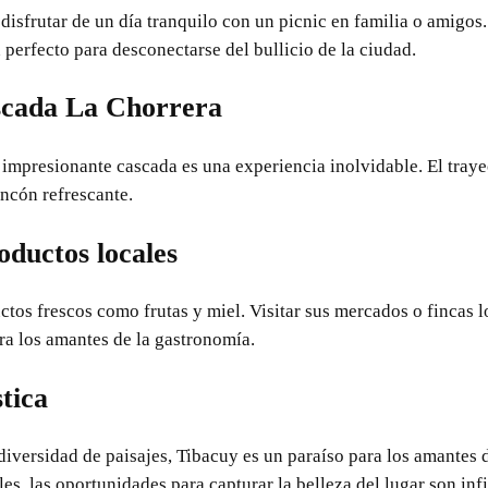
 disfrutar de un día tranquilo con un picnic en familia o amigos.
 perfecto para desconectarse del bullicio de la ciudad.
scada La Chorrera
 impresionante cascada es una experiencia inolvidable. El trayec
incón refrescante.
oductos locales
tos frescos como frutas y miel. Visitar sus mercados o fincas l
ra los amantes de la gastronomía.
stica
iversidad de paisajes, Tibacuy es un paraíso para los amantes de
es, las oportunidades para capturar la belleza del lugar son infi